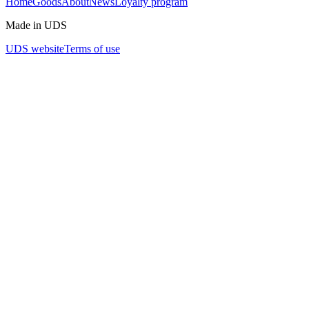
Home
Goods
About
News
Loyalty program
Made in UDS
UDS website
Terms of use