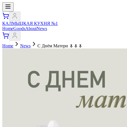
КАЛМЫЦКАЯ КУХНЯ №1
Home
Goods
About
News
Home
News
С Днём Матери 🌷🌷🌷