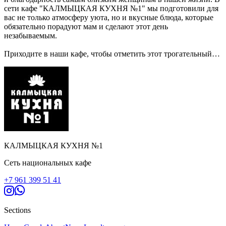
сети кафе "КАЛМЫЦКАЯ КУХНЯ №1" мы подготовили для
вас не только атмосферу уюта, но и вкусные блюда, которые
обязательно порадуют мам и сделают этот день
незабываемым.
Приходите в наши кафе, чтобы отметить этот трогательный
праздник в кругу семьи. А для тех, кто предпочитает
наслаждаться нашими блюдами дома, у нас есть удобная
доставка через приложение UDS. Позвольте нам помочь вам
сделать вашу маму по-настоящему счастливой!
Открыты для вас:
🏡 Сухэ-Батора, 9
📞 +79613995141
🏡 Ленина, 200
КАЛМЫЦКАЯ КУХНЯ №1
📞 +79374665141
Сеть национальных кафе
Пусть этот день будет наполнен радостью и вкусом нашей
+7 961 399 51 41
домашней кухни! Ждем вас! 🫶
Sections