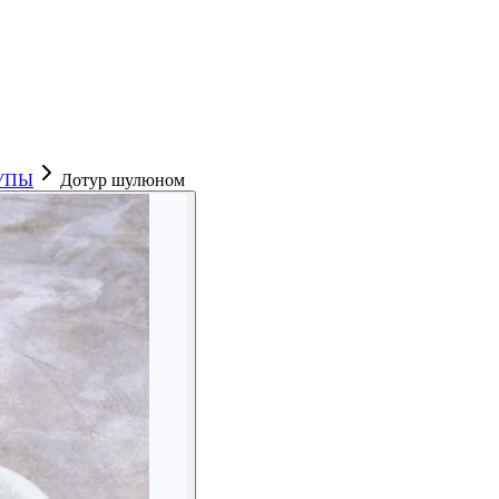
УПЫ
Дотур шулюном